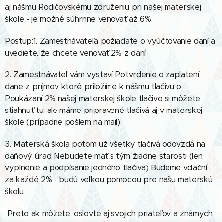
aj nášmu Rodičovskému združeniu pri našej materskej
škole - je možné súhrnne venovať až 6%.
Postup:1. Zamestnávateľa požiadate o vyúčtovanie daní a
uvediete, že chcete venovať 2% z daní
2. Zamestnávateľ vám vystaví Potvrdenie o zaplatení
dane z príjmov, ktoré priložíme k nášmu tlačivu o
Poukázaní 2% našej materskej škole tlačivo si môžete
stiahnuť tu, ale máme pripravené tlačivá aj v materskej
škole (prípadne pošlem na mail)
3. Materská škola potom už všetky tlačivá odovzdá na
daňový úrad Nebudete mať s tým žiadne starosti (len
vyplnenie a podpísanie jedného tlačiva) Budeme vďační
za každé 2% - budú veľkou pomocou pre našu materskú
školu
Preto ak môžete, oslovte aj svojich priateľov a známych