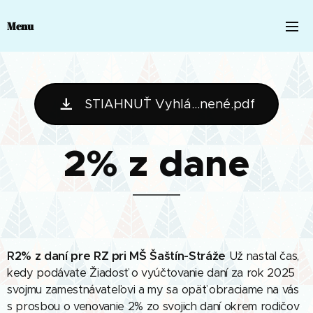
Menu
STIAHNUŤ Vyhlá...nené.pdf
2% z dane
2% z daní pre RZ pri MŠ Šaštín-Stráže
R
Už nastal čas,
kedy podávate Žiadosť o vyúčtovanie daní za rok 2025
svojmu zamestnávateľovi a my sa opäť obraciame na vás
s prosbou o venovanie 2% zo svojich daní okrem rodičov