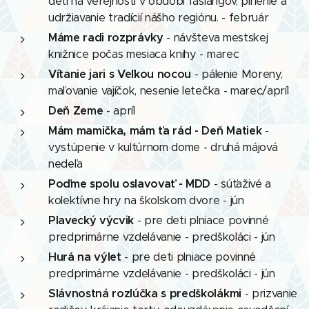
detí na verejnosti v období fašiangov, plnenie a
udržiavanie tradícií nášho regiónu. - február
Máme radi rozprávky
- návšteva mestskej
knižnice počas mesiaca knihy - marec
Vítanie jari s Veľkou nocou
- pálenie Moreny,
maľovanie vajíčok, nesenie letečka - marec/apríl
Deň Zeme
- apríl
Mám mamička, mám ťa rád - Deň Matiek
-
vystúpenie v kultúrnom dome - druhá májová
nedeľa
Poďme spolu oslavovať - MDD
- súťaživé a
kolektívne hry na školskom dvore - jún
Plavecký výcvik
- pre deti plniace povinné
predprimárne vzdelávanie - predškoláci - jún
Hurá na výlet
- pre deti plniace povinné
predprimárne vzdelávanie - predškoláci - jún
Slávnostná rozlúčka s predškolákmi
- prizvanie