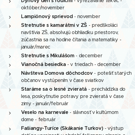
Dyňový deň s rodičmi
- vyrezávanie tekvíc -
október/november
Lampiónový sprievod
- november
Stretnutie s kamarátmi v ZŠ
- predškoláci
navštívia ZŠ, absolvujú obhliadku priestorov,
zúčastnia sa na hodine čítania a matematiky -
január/marec
Stretnutie s Mikulášom
- december
Vianočná besiedka
- v triedach - december
Návšteva Domova dôchodcov
- potešiť starých
občanov vystúpením v čase sviatkov
Staráme sa o lesné zvieratá
- prechádzka do
lesa, poskytnutie potravy pre zvieratá v čase
zimy - január/február
Veselo na karnevale
- slávnosť v kultúrnom
dome - február
Fašiangy-Turíce (Skákanie Turkov)
- výstup