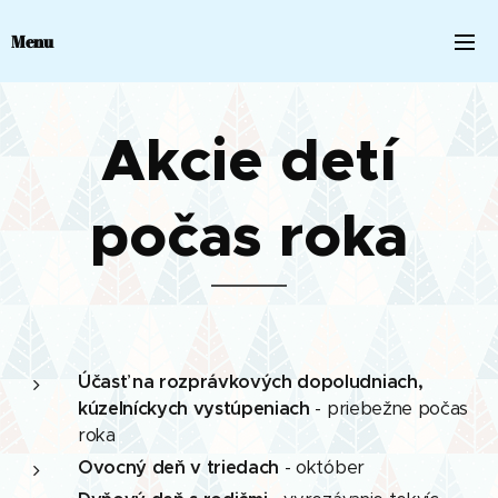
Menu
Akcie detí
počas roka
Účasť na rozprávkových dopoludniach,
kúzelníckych vystúpeniach
- priebežne počas
roka
Ovocný deň v triedach
- október