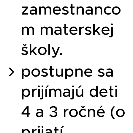
zamestnanco
m materskej
školy.
postupne sa
prijímajú deti
4 a 3 ročné (o
prijatí