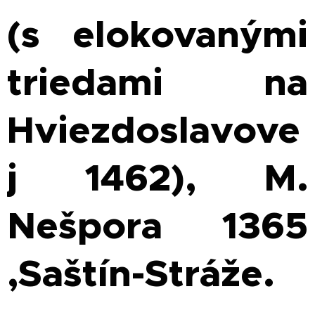
(s elokovanými
triedami na
Hviezdoslavove
j 1462), M.
Nešpora 1365
,Saštín-Stráže.