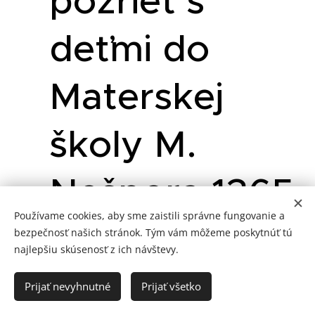
pozrieť s
deťmi do
Materskej
školy M.
Nešpora 1365
Používame cookies, aby sme zaistili správne fungovanie a
(trieda
bezpečnosť našich stránok. Tým vám môžeme poskytnúť tú
najlepšiu skúsenosť z ich návštevy.
Motýle) a
Prijať nevyhnutné
Prijať všetko