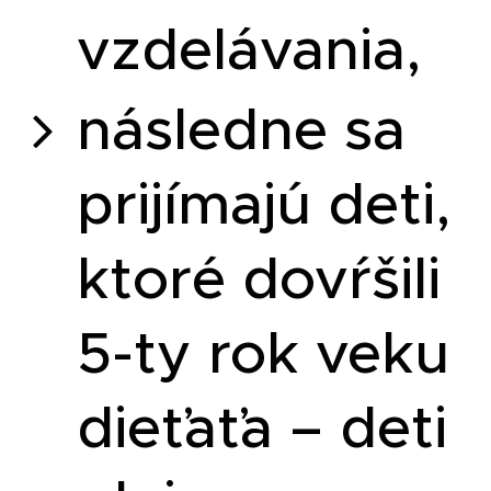
vzdelávania,
následne sa
prijímajú deti,
ktoré dovŕšili
5-ty rok veku
dieťaťa – deti