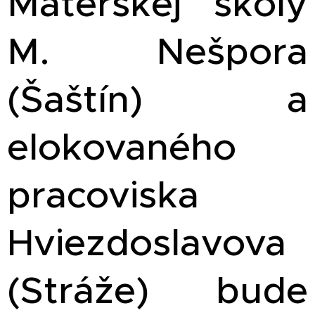
Materskej školy
M. Nešpora
(Šaštín) a
elokovaného
pracoviska
Hviezdoslavova
(Stráže) bude