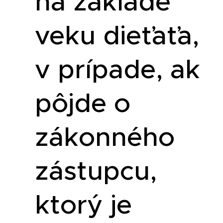
na základe
veku dieťaťa,
v prípade, ak
pôjde o
zákonného
zástupcu,
ktorý je