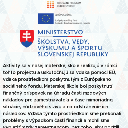
Aktivity sa v našej materskej škole realizujú v rámci
tohto projektu a uskutočňujú sa vďaka pomoci EÚ,
vďaka prostriedkom poskytnutým z Európskeho
sociálneho fondu.
Materskej škole bol poskytnutí
finančný príspevok na úhradu časti mzdových
nákladov pre zamestnávateľa v čase mimoriadnej
situácie, núdzového stavu a na odstránenie ich
následkov. Vďaka týmto prostriedkom sme prekonali
problémy s výpadkom časti financií a mohli sme
vyplatiť mzdy zamestnancom, bez toho, aby pocítili