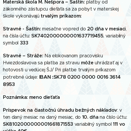
Materská škola M. Nešpora – Šaštín:
platby od
zákonného zástupcu dieťaťa sa za pobyt v materskej
škole vykonávajú
trvalým príkazom:
Stravné - Šaštín:
mesačne vopred do
20 dňa v mesiaci
,
na čísla účtu:
SK7402000000001637719455
, variabilný
symbol
333
Stravné – Stráže:
Na elokovanom pracovisku
Hviezdoslavova sa platba za stravu
môže
uhrádzať aj v
hotovosti u vedúcej ŠJ/ Pri platbe trvalým príkazom
IBAN :SK78 0200 0000 0016 3614
potrebné údaje:
8953
Poznámka: meno dieťaťa
Príspevok na čiastočnú úhradu
bežných nákladov
: v
ten daný mesiac na daný mesiac, do
10. dňa
na číslo účtu:
SK8102000000001661871553
variabilný symbol
111 vo