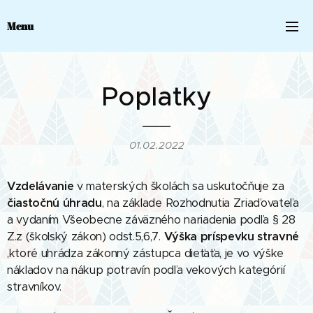
Menu
Poplatky
01.02.2022
Vzdelávanie
v materských školách sa uskutočňuje za
čiastočnú úhradu
, na základe Rozhodnutia Zriaďovateľa
a vydaním Všeobecne záväzného nariadenia podľa § 28
Z.z (školský zákon) odst.5,6,7.
Výška príspevku stravné
,ktoré uhrádza zákonný zástupca dieťaťa, je vo výške
nákladov na nákup potravín podľa vekových kategórií
stravníkov.