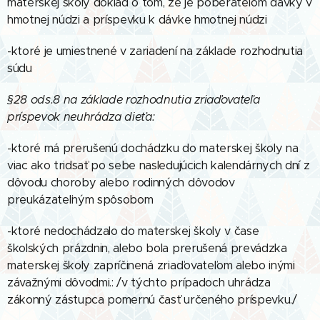
materskej školy doklad o tom, že je poberateľom dávky v
hmotnej núdzi a príspevku k dávke hmotnej núdzi
-ktoré je umiestnené v zariadení na základe rozhodnutia
súdu
§28 ods.8 na základe rozhodnutia zriaďovateľa
príspevok neuhrádza dieťa:
-ktoré má prerušenú dochádzku do materskej školy na
viac ako tridsať po sebe nasledujúcich kalendárnych dní z
dôvodu choroby alebo rodinných dôvodov
preukázateľným spôsobom
-ktoré nedochádzalo do materskej školy v čase
školských prázdnin, alebo bola prerušená prevádzka
materskej školy zapríčinená zriaďovateľom alebo inými
závažnými dôvodmi.: /v týchto prípadoch uhrádza
zákonný zástupca pomernú časť určeného príspevku./