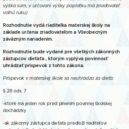
výška súm, v určovaní výšky poplatku má zriaďovateľ
voľnú ruku)
Rozhodnutie vydá riaditeľka materskej školy na
základe určenia zriaďovateľom a Všeobecným
záväzným nariadením.
Rozhodnutie bude vydané pre všetkých zákonných
zástupcov dieťaťa , ktorým vyplýva povinnosť
uhrádzať príspevok z tohto zákona.
Príspevok v materskej škole sa neuhrádza za dieťa:
§ 28 ods. 7
-ktoré má jeden rok pred plnením povinnej školskej
dochádzky
-ak zákonný zástupca dieťaťa predloží riaditeľovi