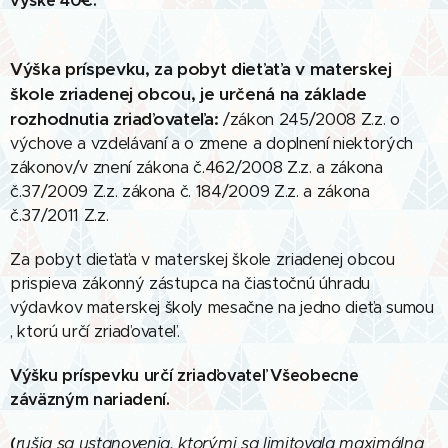
výške 40€.
Výška príspevku, za pobyt dieťaťa v materskej
škole zriadenej obcou, je určená na základe
rozhodnutia zriaďovateľa:
/zákon 245/2008 Z.z. o
výchove a vzdelávaní a o zmene a doplnení niektorých
zákonov/v znení zákona č.462/2008 Z.z. a zákona
č.37/2009 Z.z. zákona č. 184/2009 Z.z. a zákona
č.37/2011 Z.z.
Za pobyt dieťaťa v materskej škole zriadenej obcou
prispieva zákonný zástupca na čiastočnú úhradu
výdavkov materskej školy mesačne na jedno dieťa sumou
, ktorú určí zriaďovateľ.
Výšku príspevku určí zriaďovateľ Všeobecne
záväzným nariadení.
(
rušia sa ustanovenia, ktorými sa limitovala maximálna