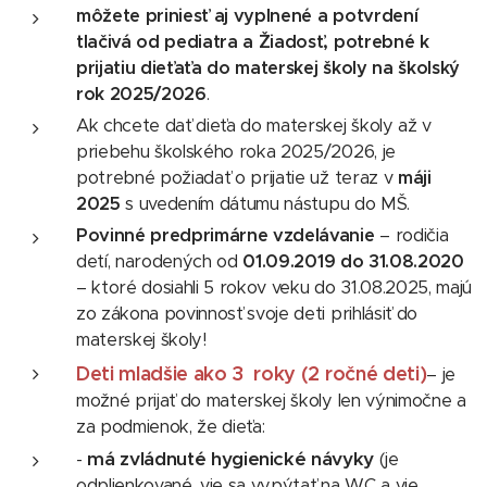
môžete priniesť aj vyplnené a potvrdení
tlačivá od pediatra a Žiadosť, potrebné k
prijatiu dieťaťa do materskej školy na školský
rok 2025/2026
.
Ak chcete dať dieťa do materskej školy až v
priebehu školského roka 2025/2026, je
potrebné požiadať o prijatie už teraz v
máji
2025
s uvedením dátumu nástupu do MŠ.
Povinné predprimárne vzdelávanie
– rodičia
detí, narodených od
01.09.2019 do 31.08.2020
– ktoré dosiahli 5 rokov veku do 31.08.2025, majú
zo zákona povinnosť svoje deti prihlásiť do
materskej školy!
Deti
mladšie ako 3
roky (2 ročné deti)
– je
možné prijať do materskej školy len výnimočne a
za podmienok, že dieťa:
má zvládnuté hygienické návyky
-
(je
odplienkované, vie sa vypýtať na WC a vie