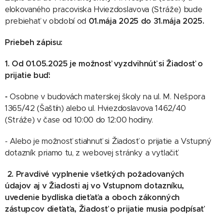
elokovaného pracoviska Hviezdoslavova (Stráže) bude
prebiehať v období od
01.mája 2025 do 31.mája 2025.
Priebeh zápisu:
1. Od 01.05.2025 je možnosť vyzdvihnúť si Žiadosť o
prijatie buď:
-
Osobne v budovách materskej školy na ul. M. Nešpora
1365/42 (Šaštín) alebo ul. Hviezdoslavova 1462/40
(Stráže) v čase od 10:00 do 12:00 hodiny.
- Alebo je možnosť stiahnuť si Žiadosť o prijatie a Vstupný
dotazník priamo tu, z webovej stránky a vytlačiť.
2. Pravdivé vyplnenie všetkých požadovaných
údajov aj v Žiadosti aj vo Vstupnom dotazníku,
uvedenie bydliska dieťaťa a oboch zákonných
zástupcov dieťaťa, Žiadosť o prijatie musia podpísať