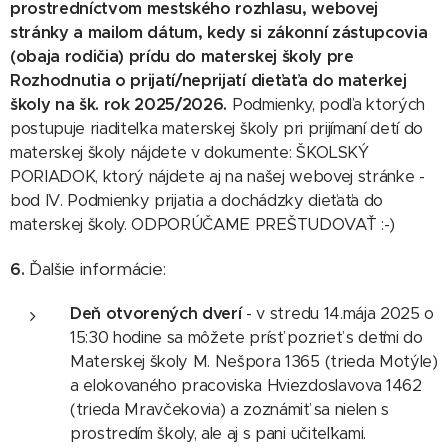
prostredníctvom mestského rozhlasu, webovej
stránky a mailom dátum, kedy si zákonní zástupcovia
(obaja rodičia) prídu do materskej školy pre
Rozhodnutia o prijatí/neprijatí dieťaťa do materkej
školy na šk. rok 2025/2026.
Podmienky, podľa ktorých
postupuje riaditeľka materskej školy pri prijímaní detí do
materskej školy nájdete v dokumente: ŠKOLSKÝ
PORIADOK, ktorý nájdete aj na našej webovej stránke -
bod IV. Podmienky prijatia a dochádzky dieťaťa do
materskej školy. ODPORÚČAME PREŠTUDOVAŤ :-)
Ďalšie informácie:
6.
Deň otvorených dverí
- v stredu 14.mája 2025 o
15:30 hodine sa môžete prísť pozrieť s deťmi do
Materskej školy M. Nešpora 1365 (trieda Motýle)
a elokovaného pracoviska Hviezdoslavova 1462
(trieda Mravčekovia) a zoznámiť sa nielen s
prostredím školy, ale aj s pani učiteľkami.