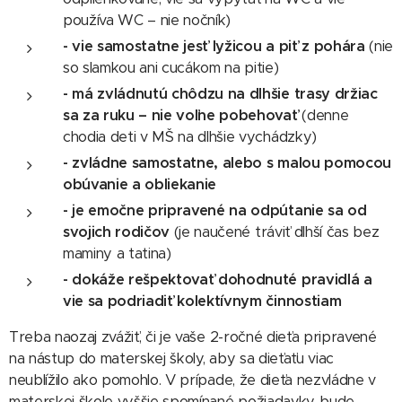
používa WC – nie nočník)
- vie samostatne jesť lyžicou a piť z pohára
(nie
so slamkou ani cucákom na pitie)
- má zvládnutú chôdzu na dlhšie trasy držiac
sa za ruku – nie voľne pobehovať
(denne
chodia deti v MŠ na dlhšie vychádzky)
- zvládne samostatne, alebo s malou pomocou
obúvanie a obliekanie
- je emočne pripravené na odpútanie sa od
svojich rodičov
(je naučené tráviť dlhší čas bez
maminy a tatina)
- dokáže rešpektovať dohodnuté pravidlá a
vie sa podriadiť kolektívnym činnostiam
Treba naozaj zvážiť, či je vaše 2-ročné dieťa pripravené
na nástup do materskej školy, aby sa dieťaťu viac
neublížilo ako pomohlo. V prípade, že dieťa nezvládne v
materskej škole vyššie spomínané požiadavky, bude